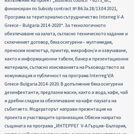
изпълнение на проект „Business council”- 6275_BC,
финансиран по Subsidy contract № B6.3a.18/13.04.2021,
Програма за териториално сътрудничество Interreg V-А
Greece – Bulgaria 2014-2020“. За технологичното
обезпечаване на залата, съгласно техническото задание и
сключеният договор, бяха осигурени – мултимедия,
преносим компютър, принтер, микрофон/и и озвучаване,
както и информационни табели, банер и презентационни
материали, съгласно изискванията на Ръководството за
комуникация и публичност на програма Interreg V/A
Greece-Bulgaria 2014-2020. В допълнение бяха осигурени
дезинфектанти, предпазни маски, както и вода, кафе, чай
и дребни сладки за обезпечаване на кафе-паузата на
събитието. Модераторът направи презентация на
проекта и участващите организации. Обясни накратко
същината на програма „ИНТЕРРЕГ V-A Гърция–България,