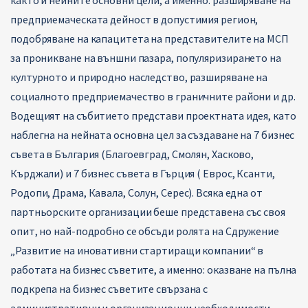
както и нейните основни цели, а именно: разширяване на
предприемаческата дейност в допустимия регион,
подобряване на капацитета на представителите на МСП
за проникване на външни пазара, популяризирането на
културното и природно наследство, разширяване на
социалното предприемачество в граничните райони и др.
Водещият на събитието представи проектната идея, като
наблегна на нейната основна цел за създаване на 7 бизнес
съвета в България (Благоевград, Смолян, Хасково,
Кърджали) и 7 бизнес съвета в Гърция ( Еврос, Ксанти,
Родопи, Драма, Кавала, Солун, Серес). Всяка една от
партньорските организации беше представена със своя
опит, но най-подробно се обсъди ролята на Сдружение
„Развитие на иновативни стартиращи компании“ в
работата на бизнес съветите, а именно: оказване на пълна
подкрепа на бизнес съветите свързана с