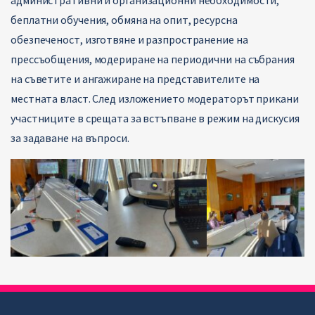
административни и организационни необходимости,
беплатни обучения, обмяна на опит, ресурсна
обезпеченост, изготвяне и разпространение на
прессъобщения, модериране на периодични на събрания
на съветите и ангажиране на представителите на
местната власт. След изложението модераторът прикани
участниците в срещата за встъпване в режим на дискусия
за задаване на въпроси.