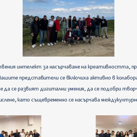
ствения интелект за насърчаване на креативността, п
 Нашите представители се включиха активно в колабор
ше да се развият дигитални умения, да се подобри тво
мислене, като същевременно се насърчава междукултурн