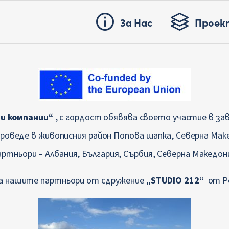
За Нас
Проек
и компании“
, с гордост обявява своето участие в з
проведе в живописния район Попова шапка, Северна Ма
ртньори – Албания, България, Сърбия, Северна Македони
ха нашите партньори от сдружение
„STUDIO 212“
от Ре