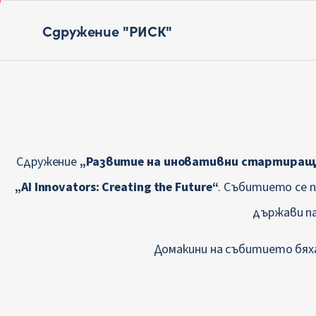
Сдружение "РИСК"
Сдружение
„Развитие на иновативни стартиращ
„AI Innovators: Creating the Future“
. Събитието се 
държави па
Домакини на събитието бя