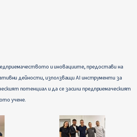
редприемачеството и иновациите, предостави на
ативни дейности, използващи AI инструменти за
рческият потенциал и да се засили предприемаческият
ото учене.