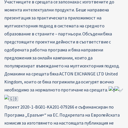
Участниците в срещата се запознаха с изготвените до
момента интелектуални продукти. Беше направена
презентация за практическата приложимост на
мултисекторния подход в системата на средното
образование в страните – партньори. Обсъдени бяха
предстоящите проектни дейности в съответствие с
одобрената работна програма и бяха направени
предложения за онлайн кампании, които да
популяризират въвеждането на мултисекторния подход.
Домакини на срещата бяха ACTON EXCHANGE LTD United
Kingdom, които се бяха погрижили да осигурят всичко
необходимо за нормалното протичане на срещата.
Проект 2020-1-BG01-KA201-079266 е съфинансиран по
Програма „Еразъм+“ на ЕС. Подкрепата на Европейската
комисия за изготвянето на настоящата публикация не