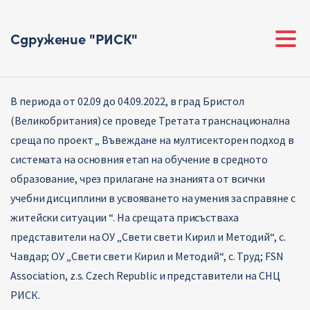
Сдружение "РИСК"
В периода от 02.09 до 04.09.2022, в град Бристол
(Великобритания) се проведе Третата транснационална
среща по проект „ Въвеждане на мултисекторен подход в
системата на основния етап на обучение в средното
образование, чрез прилагане на знанията от всички
учебни дисциплини в усвояването на умения за справяне с
житейски ситуации “. На срещата присъстваха
представители на ОУ „Свети свети Кирил и Методий“, с.
Чавдар; ОУ „Свети свети Кирил и Методий“, с. Труд; FSN
Association, z.s. Czech Republic и представители на СНЦ
РИСК.