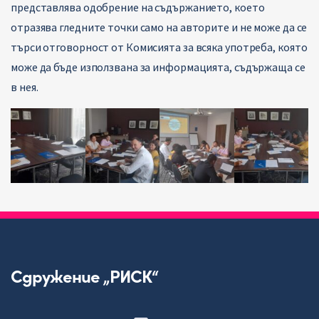
представлява одобрение на съдържанието, което
отразява гледните точки само на авторите и не може да се
търси отговорност от Комисията за всяка употреба, която
може да бъде използвана за информацията, съдържаща се
в нея.
Сдружение „РИСК“