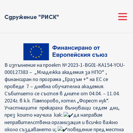
Сдружение "РИСК"
В изпълнение на проект № 2023-1-BG01-KA154-YOU-
000127383 – „Младежка академия за НПО“ ,
финансиран по програма „Еразъм +“ на ЕС се
проведе 7 – дневна обучителна академия.
Събитието се състоя в дните от 04.04. – 11.04.
2024г. в к.к. Пампорово, хотел „Форест нук“.
Участниците прекараха вълнуващи седем дни,
през които научиха как:
да направим
неправителствена организация и всичко важно
около създаването и;
поведение пред местна