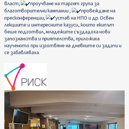
власт;
проучване на таргет група за
благотворителни кампании ;
провеждане на
пресконференции;
устав на НПО и др. Освен
лекциите и интересните казуси, които екипът
беше подготвил, младежите създадоха нови
запознанства и приятелства, приложиха
наученото при изготвяне на дневните си задачи и
се забавляваха.