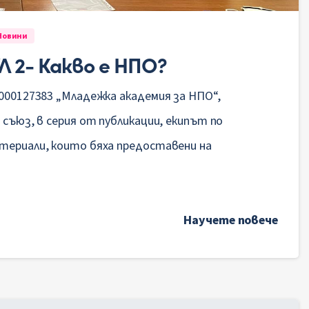
Новини
 2- Какво е НПО?
000127383 „Младежка академия за НПО“,
 съюз, в серия от публикации, екипът по
атериали, които бяха предоставени на
Научете повече