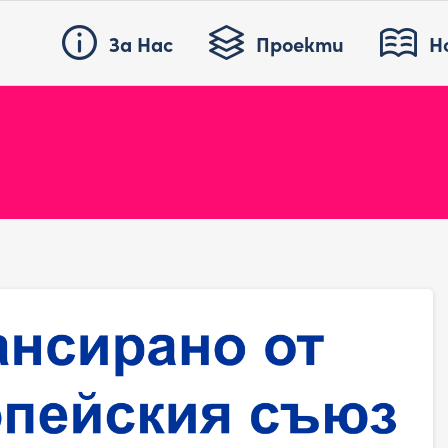
За Нас
Проекти
Н