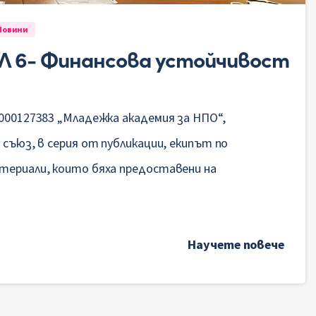
Новини
 6- Финансова устойчивост
000127383 „Младежка академия за НПО“,
 съюз, в серия от публикации, екипът по
атериали, които бяха предоставени на
Научете повече