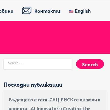
овини
Контакти
English
Search for:
Последни публикации
Бъдещето е сега: СНЦ РИСК се включи в
проекта „AI Innovators: Creating the