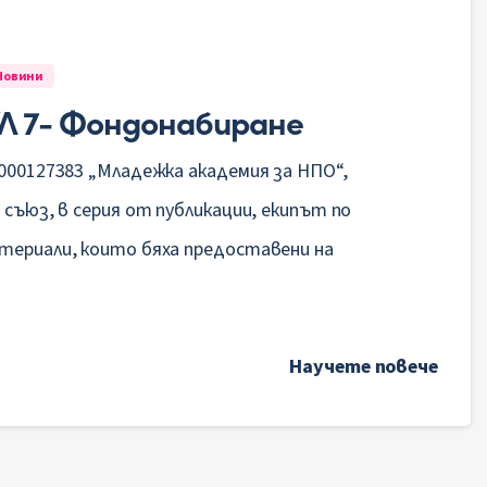
Новини
 7- Фондонабиране
000127383 „Младежка академия за НПО“,
 съюз, в серия от публикации, екипът по
атериали, които бяха предоставени на
Научете повече