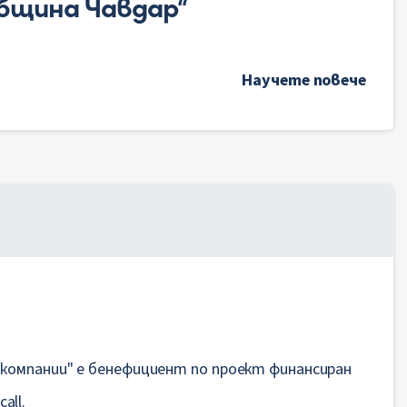
община Чавдар“
Научете повече
компании" е бенефициент по проект финансиран
all.