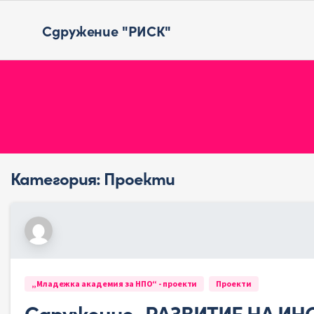
Сдружение "РИСК"
Категория:
Проекти
„Младежка академия за НПО“ - проекти
Проекти
Сдружение „РАЗВИТИЕ НА И