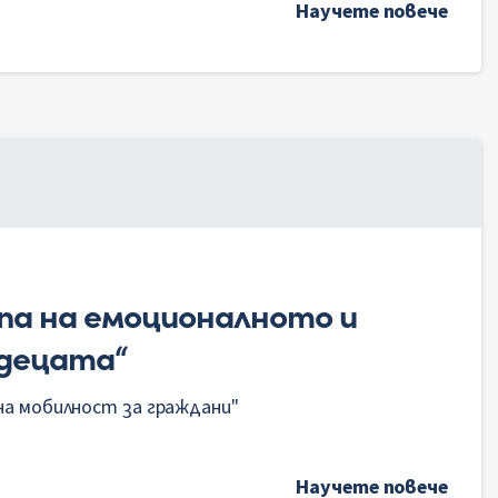
Научете повече
па на емоционалното и
 децата“
на мобилност за граждани"
Научете повече