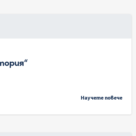
тория“
Научете повече