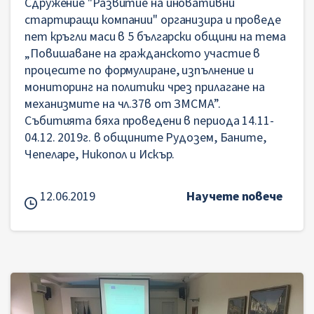
Сдружение "Развитие на иновативни
стартиращи компании" организира и проведе
пет кръгли маси в 5 български общини на тема
„Повишаване на гражданското участие в
процесите по формулиране, изпълнение и
мониторинг на политики чрез прилагане на
механизмите на чл.37в от ЗМСМА”.
Събитията бяха проведени в периода 14.11-
04.12. 2019г. в общините Рудозем, Баните,
Чепеларе, Никопол и Искър.
12.06.2019
Научете повече