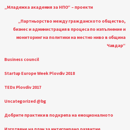
„Младежка академия за НПО“ – проекти
„Партньорство между гражданското общество,
бизнес и администрация в процеса по изпълнение и
мониторинг на политики на местно ниво в община
Чавдар“
Business council
Startup Europe Week Plovdiv 2018
TEDx Plovdiv 2017
Uncategorized @bg
Добрите практики в подкрепа на емоционалното
Изготвяне на план за интегрирано развитие