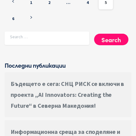
1
2
…
4
5
6
Search for:
Последни публикации
Бъдещето е сега: СНЦ РИСК се включи в
проекта „AI Innovators: Creating the
Future“ в Северна Македония!
Информационна среща за споделяне и