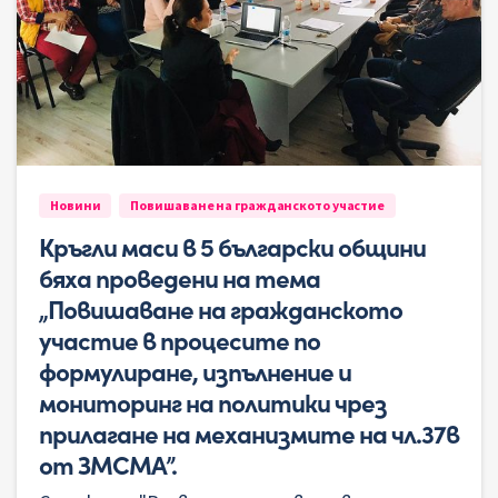
Новини
Повишаване на гражданското участие
Кръгли маси в 5 български общини
бяха проведени на тема
„Повишаване на гражданското
участие в процесите по
формулиране, изпълнение и
мониторинг на политики чрез
прилагане на механизмите на чл.37в
от ЗМСМА”.