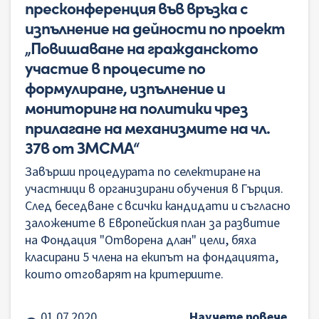
пресконференция във връзка с
изпълнение на дейности по проект
„Повишаване на гражданското
участие в процесите по
формулиране, изпълнение и
мониторинг на политики чрез
прилагане на механизмите на чл.
37в от ЗМСМА“
Завърши процедурата по селектиране на
участници в организирани обучения в Гърция.
След беседване с всички кандидати и съгласно
заложените в Европейския план за развитие
на Фондация "Отворена длан" цели, бяха
класирани 5 члена на екипът на фондацията,
които отговарят на критериите.
01.07.2020
Научете повече